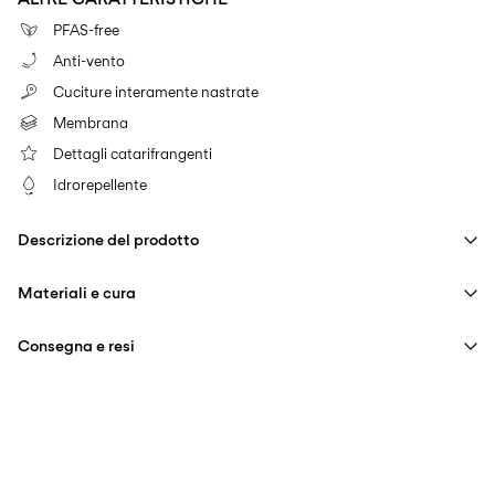
PFAS-free
Anti-vento
Cuciture interamente nastrate
Membrana
Dettagli catarifrangenti
Idrorepellente
Descrizione del prodotto
Materiali e cura
Consegna e resi
Lavaggio in lavatrice a massimo 40°, programma per delicati
Consegna a casa (Poste Italiane)
€ 4,95
Non candeggiare
Gratuita da
€ 59,90
Stirare a temperatura media