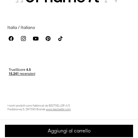
Dichiarazione di accessibilità
Italia / Italiano
I nostri prodotti sono fabbricati da BESTSELLER A/S
Fredskovvej 5, DK-7330 Brande
www.bestseller.com
Aggiungi al carrello