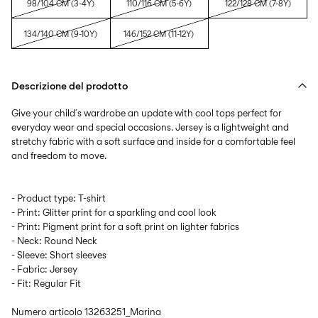
98/104 CM (3-4Y)
110/116 CM (5-6Y)
122/128 CM (7-8Y)
134/140 CM (9-10Y)
146/152 CM (11-12Y)
Descrizione del prodotto
Give your child´s wardrobe an update with cool tops perfect for
everyday wear and special occasions. Jersey is a lightweight and
stretchy fabric with a soft surface and inside for a comfortable feel
- Product type: T-shirt
- Print: Glitter print for a sparkling and cool look
- Print: Pigment print for a soft print on lighter fabrics
- Neck: Round Neck
- Sleeve: Short sleeves
- Fabric: Jersey
- Fit: Regular Fit
Numero articolo
13263251_Marina