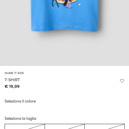
Size
school
play
0-
6–
27-
6–
1½–
18
14
35
14
8
months
years
years
years
Accedi
Domande?
Chi
siamo
NAME IT KIDS
Italia
T-SHIRT
/
€ 19,99
italiano
Seleziona il colore
Seleziona la taglia