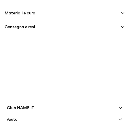
Materiali e cura
Consegna e resi
Lavaggio in lavatrice, mezzo carico, breve ciclo di centrifuga a
40°C
Consegna a casa (Poste Italiane)
€ 4,95
Non candeggiare
Gratuita da
€ 59,90
Non utilizzare l'asciugatrice
Stirare a temperatura media
Non lavare a secco
Opzioni di Consegna
Club NAME IT
Vedi i vantaggi
Aiuto
Resi & Cambi
Diventa un membro
Assistenza clienti