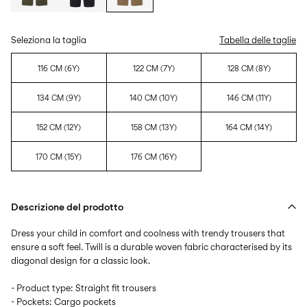
Seleziona la taglia
Tabella delle taglie
116 CM (6Y)
122 CM (7Y)
128 CM (8Y)
134 CM (9Y)
140 CM (10Y)
146 CM (11Y)
152 CM (12Y)
158 CM (13Y)
164 CM (14Y)
170 CM (15Y)
176 CM (16Y)
Descrizione del prodotto
Dress your child in comfort and coolness with trendy trousers that
ensure a soft feel. Twill is a durable woven fabric characterised by its
diagonal design for a classic look.
- Product type: Straight fit trousers
- Pockets: Cargo pockets