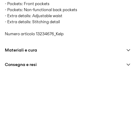
- Pockets: Front pockets
- Pockets: Non-functional back pockets
- Extra details: Adjustable waist
- Extra details: Stitching detail
Numero articolo
13234676_Kelp
Materiali e cura
Consegna e resi
Lavaggio in lavatrice a massimo 40°, programma per delicati
Non candeggiare
Consegna a casa (Poste Italiane)
€ 4,95
Non utilizzare l'asciugatrice
Gratuita da
€ 59,90
Stirare a temperatura media
Non lavare a secco
Opzioni di Consegna
Appendere per asciugare