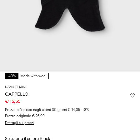
Size
school
play
0-
6–
27-
6–
1½–
18
14
35
14
8
months
years
years
years
Accedi
Domande?
Chi
siamo
-40%
Made with wool
Italia
NAME IT MINI
/
italiano
CAPPELLO
€ 15,55
Prezzo più basso negli ultimi 30 giorni
€ 14,35
+8%
Prezzo originale
€ 25,99
Dettagli sui prezzi
Seleziona il colore
Black