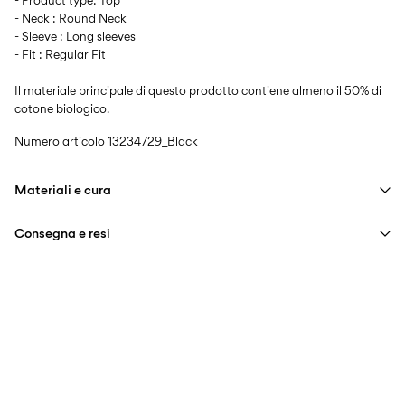
- Product type: Top
- Neck : Round Neck
- Sleeve : Long sleeves
- Fit : Regular Fit
Il materiale principale di questo prodotto contiene almeno il 50% di
cotone biologico.
Numero articolo
13234729_Black
Materiali e cura
Consegna e resi
Lavaggio in lavatrice a massimo 40°, programma per delicati
Non candeggiare
Consegna a casa (Poste Italiane)
€ 4,95
Non utilizzare l'asciugatrice
Gratuita da
€ 59,90
Stirare a temperatura media
Non lavare a secco
Opzioni di Consegna