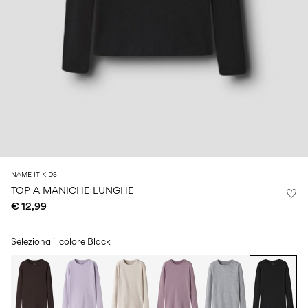
Size
school
play
0-
6–
27-
6–
1½–
18
14
35
14
8
months
years
years
years
Accedi
Domande?
Chi
siamo
NAME IT KIDS
Italia
TOP A MANICHE LUNGHE
/
€ 12,99
italiano
Seleziona il colore
Black