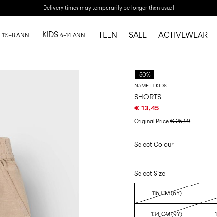
Delivery times may temporarily be longer than usual
I
KIDS
TEEN
SALE
ACTIVEWEAR
1½–8 ANNI
6–14 ANNI
-50%
NAME IT KIDS
SHORTS
€ 13,45
Original Price
€ 26,99
Select Colour
Select Size
116 CM (6Y)
134 CM (9Y)