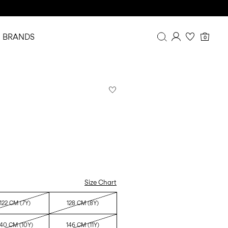
BRANDS
0
Overview
Purchases
Profile
Wishlist
FAQ
SIGN OUT
Size Chart
122 CM (7Y)
128 CM (8Y)
140 CM (10Y)
146 CM (11Y)