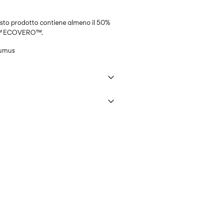
uesto prodotto contiene almeno il 50%
NG™ ECOVERO™.
umus
C
liane)
€ 4,95
st temp. 100°C
)
Opzioni di Consegna