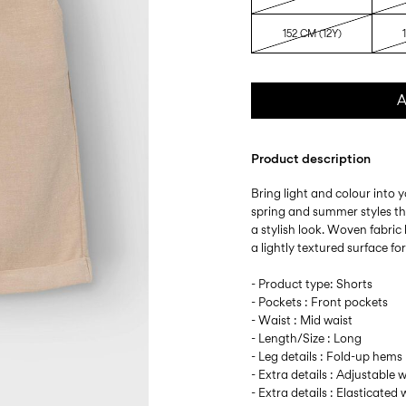
152 CM (12Y)
A
Product description
Bring light and colour into 
spring and summer styles t
a stylish look. Woven fabric 
a lightly textured surface fo
- Product type: Shorts
- Pockets : Front pockets
- Waist : Mid waist
- Length/Size : Long
- Leg details : Fold-up hems
- Extra details : Adjustable 
- Extra details : Elasticated 