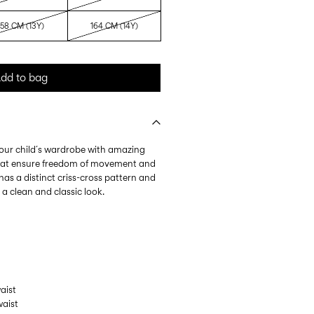
158 CM (13Y)
164 CM (14Y)
dd to bag
your child´s wardrobe with amazing
hat ensure freedom of movement and
has a distinct criss-cross pattern and
r a clean and classic look.
waist
waist