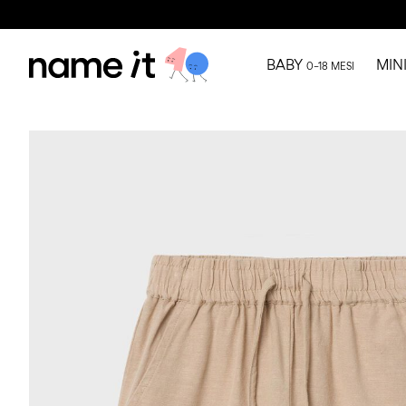
BABY
MIN
0–18 MESI