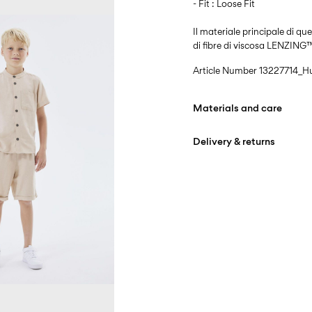
- Fit : Loose Fit
Il materiale principale di q
di fibre di viscosa LENZI
Article Number
13227714_H
Materials and care
Delivery & returns
Machine wash at 30°
Do not bleach
Consegna a casa (Poste Ita
Do not tumble dry
Free from
€ 59,90
Low temp. iron. Highe
Dry clean (any solvent
Line dry