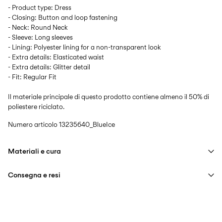
- Product type: Dress
- Closing: Button and loop fastening
- Neck: Round Neck
- Sleeve: Long sleeves
- Lining: Polyester lining for a non-transparent look
- Extra details: Elasticated waist
- Extra details: Glitter detail
- Fit: Regular Fit
Il materiale principale di questo prodotto contiene almeno il 50% di
poliestere riciclato.
Numero articolo
13235640_BlueIce
Materiali e cura
Consegna e resi
Lavaggio in lavatrice, mezzo carico, breve ciclo di centrifuga a
30°C
Consegna a casa (Poste Italiane)
€ 4,95
Non candeggiare