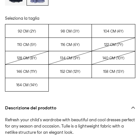
Seleziona la taglia
92 CM (2Y)
98 CM (3Y)
104 CM (4Y)
110 CM (5Y)
116 CM (6Y)
122 CM (7Y)
128 CM (8Y)
134 CM (9Y)
140 CM (10Y)
146 CM (11Y)
152 CM (12Y)
158 CM (13Y)
164 CM (14Y)
Descrizione del prodotto
Refresh your child´s wardrobe with beautiful and cool dresses perfect
for any season and occasion. Tulle is a lightweight fabric with a
netlike structure for an elegant look.