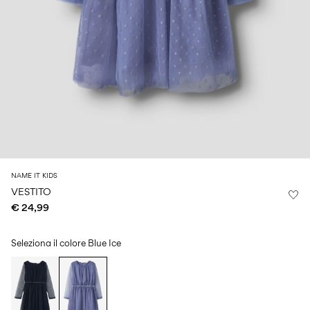
Size
school
play
0-
6–
27-
6–
1½–
18
14
35
14
8
months
years
years
years
Accedi
Domande?
Chi
siamo
NAME IT KIDS
Italia
VESTITO
/
€ 24,99
italiano
Seleziona il colore
Blue Ice