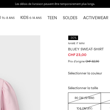
Les délais de livraison peuvent être temporairement plus longs.
I
KIDS
TEEN
SOLDES
ACTIVEWEAR
1½–8 ANS
6–14 ANS
-30%
NAME IT MINI
BLUEY SWEAT-SHIRT
CHF 23,00
Prix ​​d'origine
CHF 32,90
Sélectionner la couleur
Sélectionner la taille
86 CM (12-18M)
104 CM (4Y)