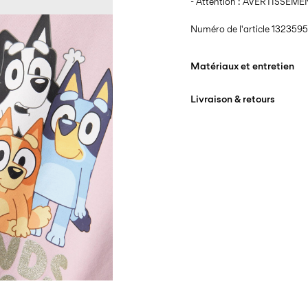
- Attention : AVERTISSEMENT 
Numéro de l'article
1323595
Matériaux et entretien
Livraison & retours
Lavage en machine, d
Ne pas blanchir
Livraison à domicile (Swiss
Séchage en tambour i
Offerte à partir de
CHF 99,
Repasser à feu moyen
Ne pas nettoyer à sec
Livraison à domicile (Swi
Séchage par suspensi
Offerte à partir de
CHF 99,