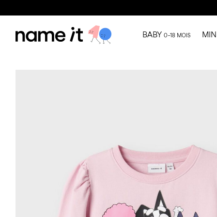
BABY
MIN
0–18 MOIS