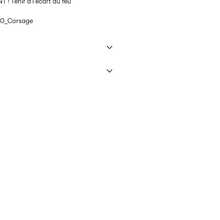
! Tenir à l'écart du feu
0_Corsage
emi-charge, essorage court à 40 °C
Post Priority)
CHF 6,95
nterdit
90
ssPost Economy)
CHF 5,95
on à une corde
90
Options de livraison