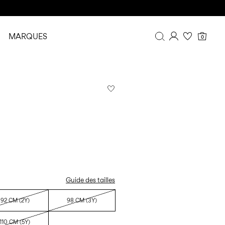
MARQUES
0
Aperçu
Historique de commande
Profil
Liste de souhaits
FAQ
DÉCONNEXION
Guide des tailles
92 CM (2Y)
98 CM (3Y)
110 CM (5Y)