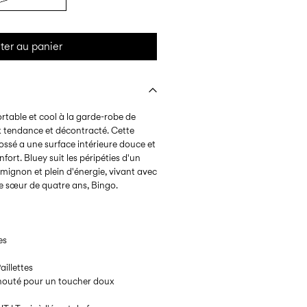
ter au panier
rtable et cool à la garde-robe de
ok tendance et décontracté. Cette
ossé a une surface intérieure douce et
ort. Bluey suit les péripéties d'un
 mignon et plein d'énergie, vivant avec
te sœur de quatre ans, Bingo.
es
aillettes
houté pour un toucher doux