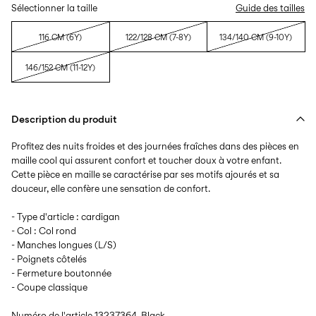
Sélectionner la taille
Guide des tailles
116 CM (6Y)
122/128 CM (7-8Y)
134/140 CM (9-10Y)
146/152 CM (11-12Y)
Description du produit
Profitez des nuits froides et des journées fraîches dans des pièces en
maille cool qui assurent confort et toucher doux à votre enfant.
Cette pièce en maille se caractérise par ses motifs ajourés et sa
douceur, elle confère une sensation de confort.
- Type d'article : cardigan
- Col : Col rond
- Manches longues (L/S)
- Poignets côtelés
- Fermeture boutonnée
- Coupe classique
Numéro de l'article
13237364_Black