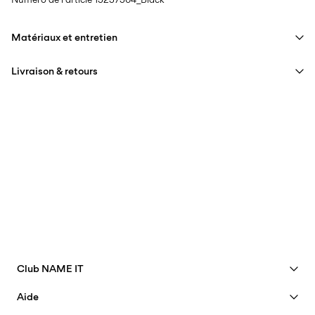
Matériaux et entretien
Livraison & retours
Lavage en machine, demi-charge, essorage court à 40 °C
Ne pas blanchir
Livraison à domicile (SwissPost Priority)
CHF 6,95
Séchage en tambour interdit
Offerte à partir de
CHF 99,90
Fer à repasser réglé sur une température basse. Température
la plus élevée de 100 °C
Livraison à domicile (SwissPost Economy)
Ne pas nettoyer à sec
CHF 5,95
Offerte à partir de
Séchage à plat
CHF 99,90
Club NAME IT
Options de livraison
Voir les avantages
Aide
Devenir membre