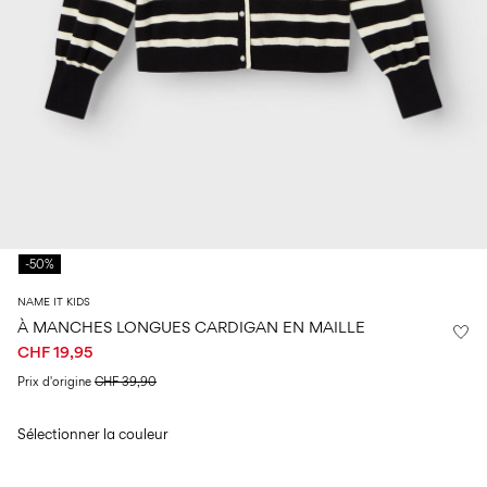
Taille
school
play
de
6–
27-
bébé
6–
1½–
14
35
14
8
0–
ans
ans
ans
18
mois
Connectez-
vous
Des
questions
?
-50%
À
NAME IT KIDS
propos
À MANCHES LONGUES CARDIGAN EN MAILLE
de
CHF 19,95
nous
Prix ​​d'origine
CHF 39,90
Suisse
/
français
Sélectionner la couleur