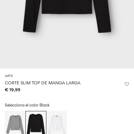
Size
school
play
0-
6–
27-
6–
1½–
18
14
35
14
8
months
years
years
years
Iniciar
sesión
¿Preguntas?
Sobre
nosotros
LMTD
CORTE SLIM TOP DE MANGA LARGA
España
€ 19,99
/
español
Selecciona el color
Black