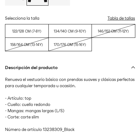
Selecciona la talla
Tabla de tallas
122/128 CM (7-8Y)
134/140 CM (9-10Y)
146/152 CM (11-12Y)
158/164 CM (13-14Y)
170/176 CM (15-16Y)
Descripción del producto
Renueva el vestuario básico con prendas suaves y clásicas perfectas
para cualquier temporada u ocasión.
- Artículo: top
- Cuello: cuello redondo
- Mangas: mangas largas (L/S)
- Corte: corte slim
Número de artículo
13238309_Black