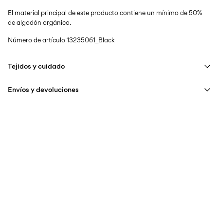
El material principal de este producto contiene un mínimo de 50%
de algodón orgánico.
Número de artículo
13235061_Black
Tejidos y cuidado
Envíos y devoluciones
Lavar en lavadora a un máximo de 40°C bajo un programa de
lavado delicado
Entregas a domicilio (Correos)
€ 5,95
No usar lejía
No secar en secadora
Recogida en punto de servicio (Correos)
€ 4,95
Planchar a temperatura media
Sin costo de
€ 69,90
No lavar en seco
Secar en la cuerda
opciones de envío