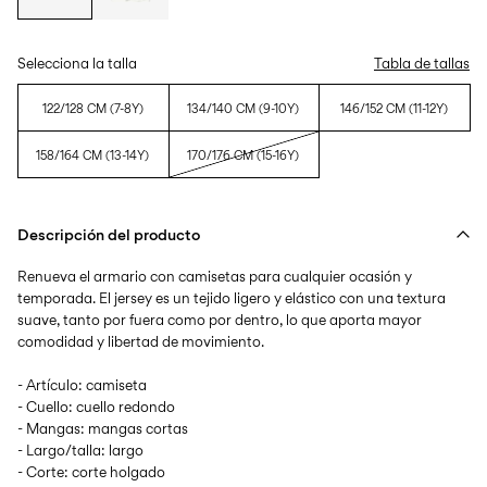
Selecciona la talla
Tabla de tallas
122/128 CM (7-8Y)
134/140 CM (9-10Y)
146/152 CM (11-12Y)
158/164 CM (13-14Y)
170/176 CM (15-16Y)
Descripción del producto
Renueva el armario con camisetas para cualquier ocasión y
temporada. El jersey es un tejido ligero y elástico con una textura
suave, tanto por fuera como por dentro, lo que aporta mayor
comodidad y libertad de movimiento.
- Artículo: camiseta
- Cuello: cuello redondo
- Mangas: mangas cortas
- Largo/talla: largo
- Corte: corte holgado