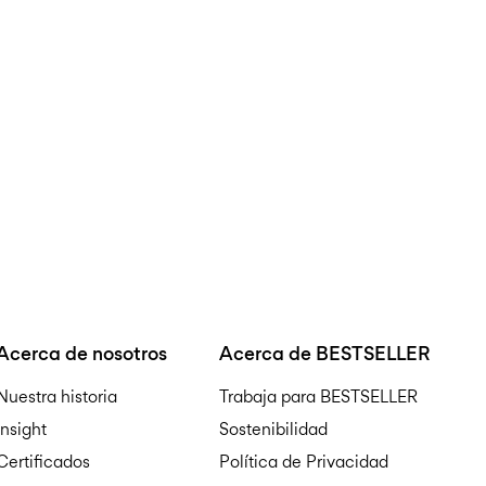
de lavado delicado
Entregas a domicilio (Corr
No usar lejía
No secar en secadora
Recogida en punto de servi
Planchar a temperatu
Sin costo de
€ 69,90
No lavar en seco
Secar en la cuerda
Acerca de nosotros
Acerca de BESTSELLER
Nuestra historia
Trabaja para BESTSELLER
devolucionesy cambios
Insight
Sostenibilidad
Certificados
Política de Privacidad