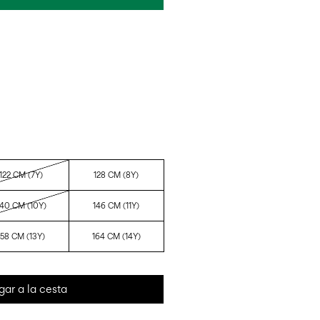
122 CM (7Y)
128 CM (8Y)
140 CM (10Y)
146 CM (11Y)
158 CM (13Y)
164 CM (14Y)
gar a la cesta