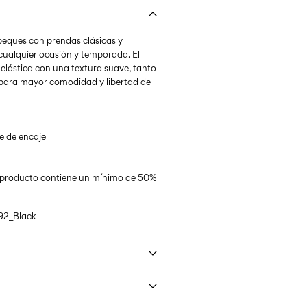
 peques con prendas clásicas y
ualquier ocasión y temporada. El
y elástica con una textura suave, tanto
 para mayor comodidad y libertad de
le de encaje
te producto contiene un mínimo de 50%
92_Black
un máximo de 40°C bajo un programa