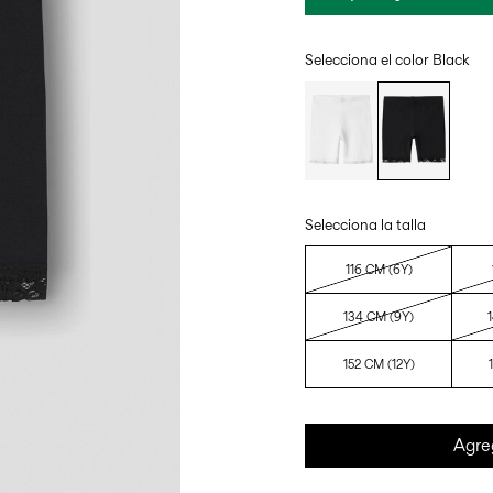
Selecciona el color
Black
Selecciona la talla
116 CM (6Y)
134 CM (9Y)
152 CM (12Y)
Agre