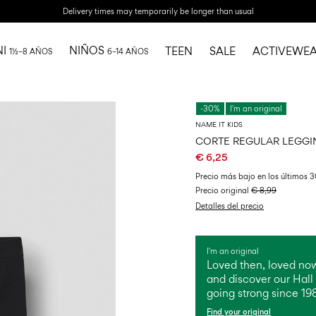
Delivery times may temporarily be longer than usual
NI
NIÑOS
TEEN
SALE
ACTIVEWE
1½–8 AÑOS
6–14 AÑOS
-30%
I'm an original
NAME IT KIDS
CORTE REGULAR LEGGI
€ 6,25
Precio más bajo en los últimos 3
Precio original
€ 8,99
Detalles del precio
I'm an original
Loved then, loved now
and discover our Hall 
going strong since 19
Find your original