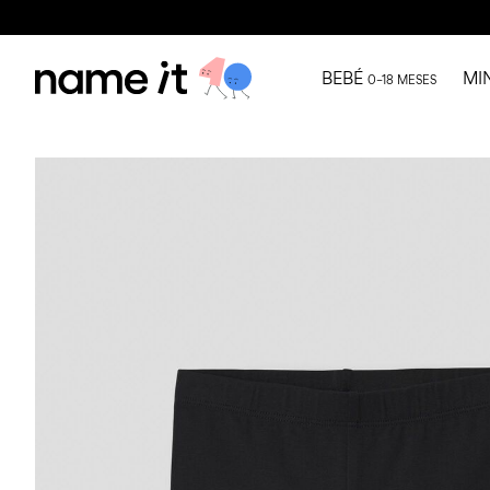
BEBÉ
MI
0–18 MESES