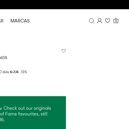
AR
MARCAS
0
Resumen
Historial de pedidos
Perfil
NGS
Imprescindibles
FAQ
0 días
€ 7,15
-13%
CERRAR SESIÓN
. Check out our originals
of Fame favourites, still
86.