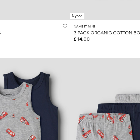
Nyhed
NAME IT MINI
S
£ 14.00