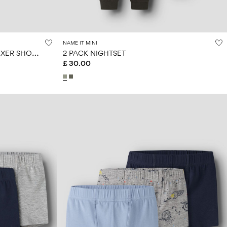
NAME IT MINI
3
PACK ORGANIC COTTON BOXER SHORTS
2 PACK NIGHTSET
£ 30.00