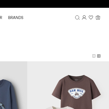
R
BRANDS
0
Overview
Purchases
Profile
Wishlist
FAQ
SIGN OUT