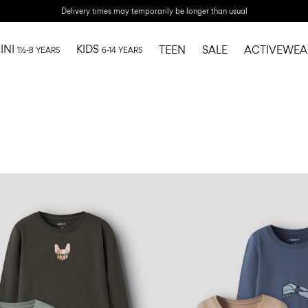
Delivery times may temporarily be longer than usual
INI
KIDS
TEEN
SALE
ACTIVEWEA
1½-8 YEARS
6-14 YEARS