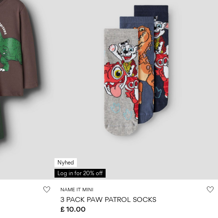
Nyhed
Log in for 20% off
NAME IT MINI
3 PACK PAW PATROL SOCKS
£ 10.00