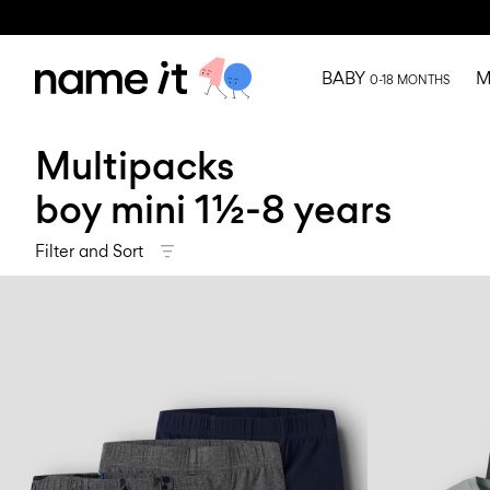
BABY
M
0-18 MONTHS
Multipacks
boy mini 1½-8 years
Filter and Sort