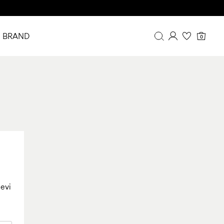
BRAND
0
Panoramica
Cronologia degli ordini
Profilo
Lista dei desideri
FAQ
ESCI
cevi