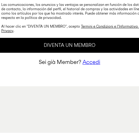
Las comunicaciones, los anuncios y las ventajas se personalizan en función de los da
de contacto, la información del perfil, el historial de compras y las actividades en lín
como los artículos por los que ha mostrado interés. Puede obtener más información a
respecto en la política de privacidad.
Al hacer clic en "DIVENTA UN MEMBRO", acepto
Termini e Condizioni e l’Informativa 
Privacy
.
DIVENTA UN MEMBRO
Sei già Member?
Accedi