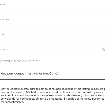
ome
ognome
mail
assword
ghezza di almeno 8 caratteri
ridėti papildomos informacijos
(nebūtina)
nformazioni aggiuntive
Doy mi consentimiento para recibir boletines personalizados y marketing de
Società
p
Numero di bambini
correo electrónico, SMS, MMS, notificaciones de aplicaciones, correo postal y redes
sociales. Las comunicaciones hacen referencia al club de clientes y a los productos y
servicios de las Sociedades,
cfr. testo del consenso
. En cualquier momento puedo reti
mi consentimiento.