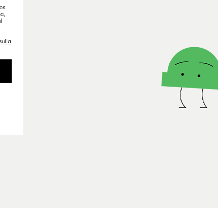
tos
ea,
l
sulla