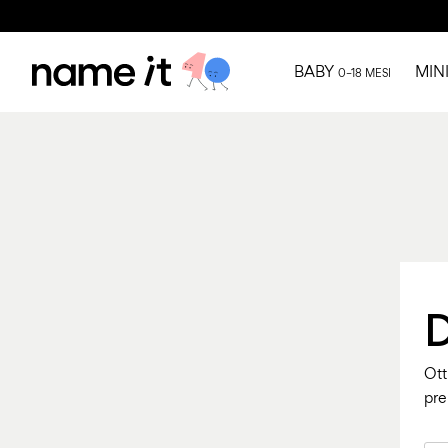
BABY
MIN
0–18 MESI
D
Ott
pre