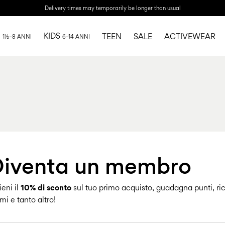
Delivery times may temporarily be longer than usual
I
KIDS
TEEN
SALE
ACTIVEWEAR
1½–8 ANNI
6–14 ANNI
iventa un membro
ieni il
10% di sconto
sul tuo primo acquisto, guadagna punti, ri
mi e tanto altro!