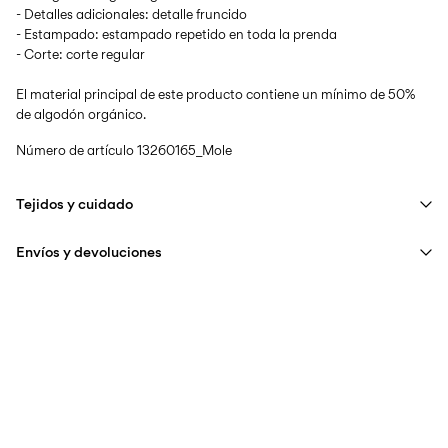
- Detalles adicionales: detalle fruncido
- Estampado: estampado repetido en toda la prenda
- Corte: corte regular
El material principal de este producto contiene un mínimo de 50%
de algodón orgánico.
Número de artículo
13260165_Mole
Tejidos y cuidado
Envíos y devoluciones
Lavar en lavadora a un máximo de 40°C bajo un programa de
lavado delicado
Entregas a domicilio (Correos)
€ 5,95
No usar lejía
No secar en secadora
Recogida en punto de servicio (Correos)
€ 4,95
Planchar a baja temperatura. Temp. máxima de 100°C
Sin costo de
€ 69,90
No lavar en seco