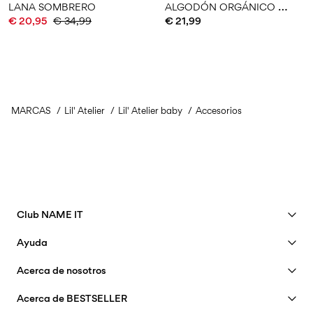
A
LGODÓN ORGÁNICO SOMBRERO
LANA SOMBRERO
€ 20,95
€ 34,99
€ 21,99
MARCAS
Lil' Atelier
Lil' Atelier baby
Accesorios
Club NAME IT
Ver beneficios
Ayuda
Hazte socio
Servicio Al Cliente
Acerca de nosotros
Mi cuenta
Guia de tallas
Nuestra historia
FAQ
Acerca de BESTSELLER
Seguir pedido
Insight