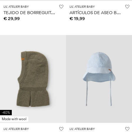
LIL' ATELIER BABY
LIL' ATELIER BABY
T
EJIDO DE BORREGUITO PELUCHE
A
RTÍCULOS DE ASEO BOLSA
€ 29,99
€ 19,99
-40%
Made with wool
LIL' ATELIER BABY
LIL' ATELIER BABY