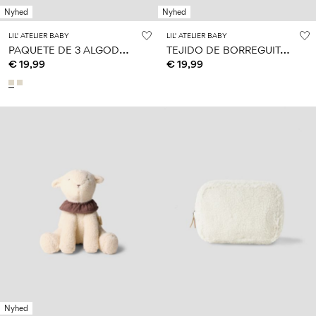
Nyhed
Nyhed
LIL' ATELIER BABY
LIL' ATELIER BABY
P
AQUETE DE 3 ALGODÓN ORGÁNICO MUSELINA MANTA
T
EJIDO DE BORREGUITO SONAJERO
€ 19,99
€ 19,99
Nyhed