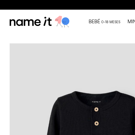
BEBÉ
MI
0–18 MESES