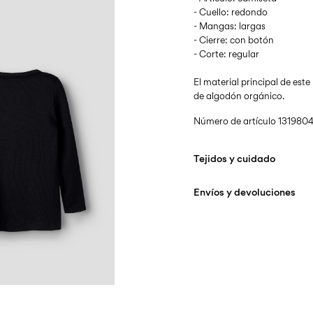
- Cuello: redondo
- Mangas: largas
- Cierre: con botón
- Corte: regular
El material principal de es
de algodón orgánico.
Número de artículo
1319804
Tejidos y cuidado
Envíos y devoluciones
Lavar en lavadora a 
de lavado delicado
Entregas a domicilio (Corr
No usar lejía
No secar en secadora
Recogida en punto de servi
Planchar a temperatu
Sin costo de
€ 69,90