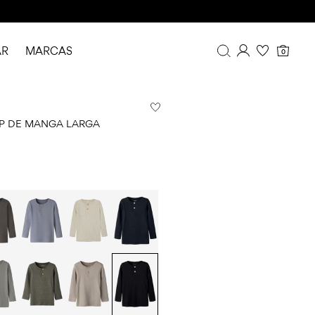
AR
MARCAS
0
Resumen
Historial de pedidos
P DE MANGA LARGA
Perfil
Imprescindibles
FAQ
CERRAR SESIÓN