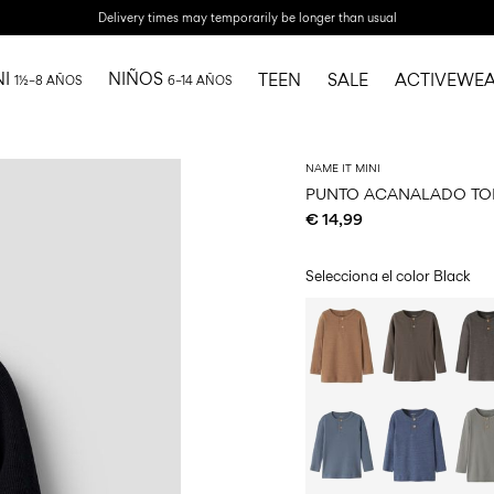
Delivery times may temporarily be longer than usual
NI
NIÑOS
TEEN
SALE
ACTIVEWE
1½–8 AÑOS
6–14 AÑOS
NAME IT MINI
PUNTO ACANALADO TO
€ 14,99
Selecciona el color
Black