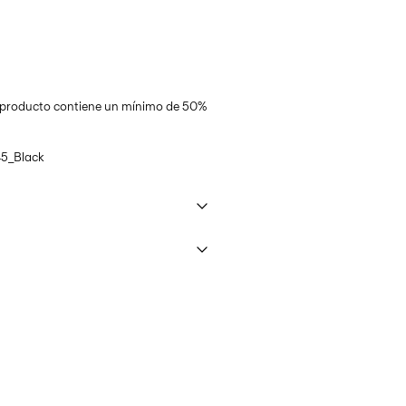
te producto contiene un mínimo de 50%
5_Black
un máximo de 40°C bajo un programa
eos)
€ 5,95
cio (Correos)
€ 4,95
ra media