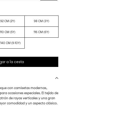
92 CM (2Y)
98 CM (3Y)
110 CM (5Y)
116 CM (6Y)
/140 CM (9-10Y)
gar a la cesta
 peque con camisetas modernas,
 para ocasiones especiales. El tejido de
trón de rayas verticales y una gran
mayor comodidad y un aspecto clásico.