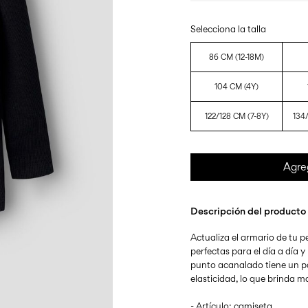
Selecciona la talla
86 CM (12-18M)
104 CM (4Y)
122/128 CM (7-8Y)
134
Agre
Descripción del producto
Actualiza el armario de tu
perfectas para el día a día y
punto acanalado tiene un pa
elasticidad, lo que brinda 
- Artículo: camiseta