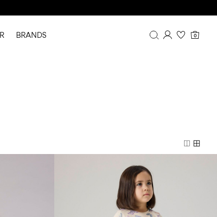
R
BRANDS
0
Overview
Purchases
Profile
Wishlist
FAQ
SIGN OUT