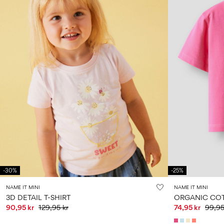
-30%
-25%
NAME IT MINI
NAME IT MINI
3D DETAIL T-SHIRT
ORGANIC COT
90,95 kr
129,95 kr
74,95 kr
99,95