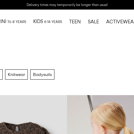
Delivery times may temporarily be longer than usual
INI
KIDS
TEEN
SALE
ACTIVEWEA
1½-8 YEARS
6-14 YEARS
Knitwear
Bodysuits