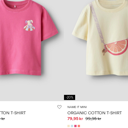
-20%
NAME IT MINI
TON T-SHIRT
ORGANIC COTTON T-SHIRT
 kr
79,95 kr
99,95 kr