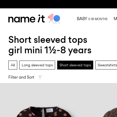
BABY
M
0-18 MONTHS
Short sleeved tops
girl mini 1½-8 years
All
Long sleeved tops
Short sleeved tops
Sweatshirts
Filter and Sort