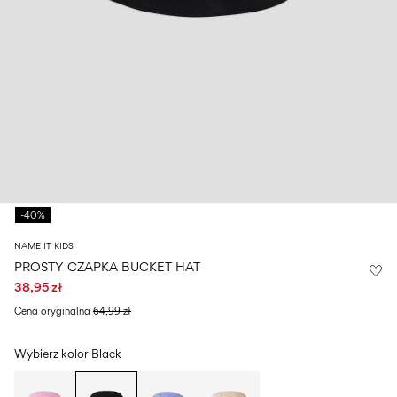
Size
school
play
0-
6–
27-
6–
1½–
18
14
35
14
8
months
years
years
years
Zaloguj
się
Masz
pytania?
-40%
O
nas
NAME IT KIDS
Polska
PROSTY CZAPKA BUCKET HAT
/
38,95 zł
polski
Cena oryginalna
64,99 zł
Wybierz kolor
Black