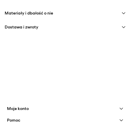
Materiały i dbałość o nie
Dostawa i zwroty
Pranie w pralce w połowie załadowanej, krótki cykl wirowania
w 40°C
Home Delivery (INPOST)
9,90 zł
Nie wybielać
Darmowa od
199,00 zł
Nie suszyć w suszarce bębnowej
Prasować w średniej temperaturze
Pick up at parcel shop or parcel locker (INPOST)
Nie czyścić na sucho
9,90 zł
Darmowa od
199,00 zł
Moje konto
Opcje dostawy
Zobacz korzyści
Pomoc
Dołącz do klubu
Obsługa klienta