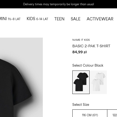
Delivery times may temporarily be longer than usual
MINI
KIDS
TEEN
SALE
ACTIVEWEAR
1½–8 LAT
6–14 LAT
NAME IT KIDS
BASIC 2-PAK T-SHIRT
84,99 zł
Select Colour
Black
Select Size
116 CM (6Y)
122