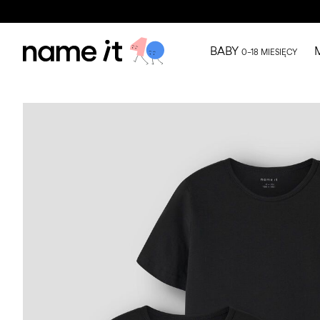
BABY
0–18 MIESIĘCY