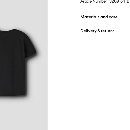
Article Number
13209164_B
Materials and care
Delivery & returns
Machine wash at max
Do not bleach
Home Delivery (INPOST)
Do not tumble dry
Free from
199,00 zł
Iron on medium heat s
Do not dry clean
Pick up at parcel shop or 
Line dry
Free from
199,00 zł