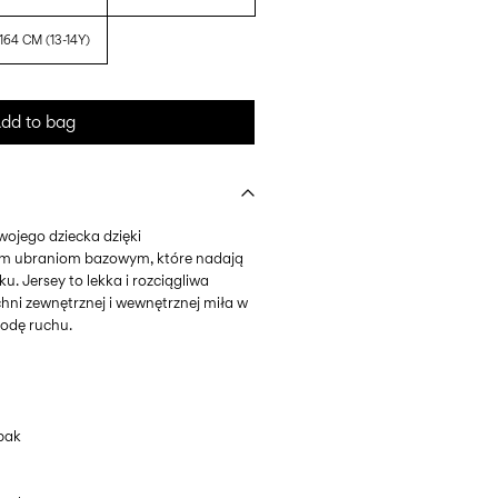
164 CM (13-14Y)
dd to bag
wojego dziecka dzięki
 ubraniom bazowym, które nadają
ku. Jersey to lekka i rozciągliwa
chni zewnętrznej i wewnętrznej miła w
odę ruchu.
pak