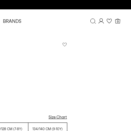
BRANDS
0
Overview
Purchases
Profile
Wishlist
FAQ
SIGN OUT
Size Chart
/128 CM (7-8Y)
134/140 CM (9-10Y)