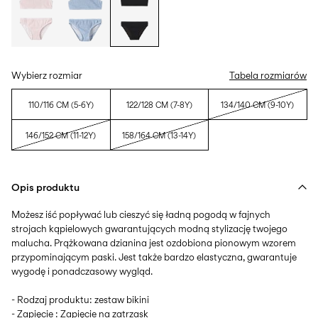
Wybierz rozmiar
Tabela rozmiarów
110/116 CM (5-6Y)
122/128 CM (7-8Y)
134/140 CM (9-10Y)
146/152 CM (11-12Y)
158/164 CM (13-14Y)
Opis produktu
Możesz iść popływać lub cieszyć się ładną pogodą w fajnych
strojach kąpielowych gwarantujących modną stylizację twojego
malucha. Prążkowana dzianina jest ozdobiona pionowym wzorem
przypominającym paski. Jest także bardzo elastyczna, gwarantuje
wygodę i ponadczasowy wygląd.
- Rodzaj produktu: zestaw bikini
- Zapięcie : Zapięcie na zatrzask