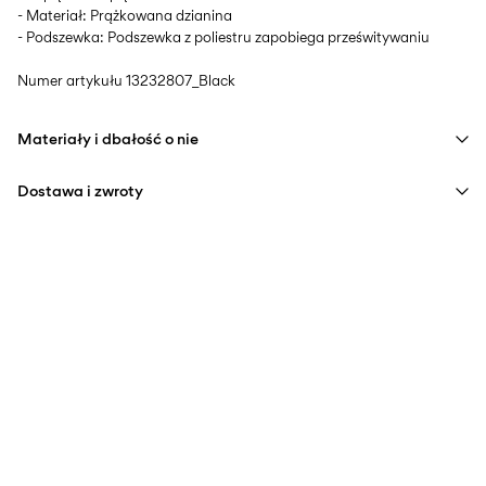
- Materiał: Prążkowana dzianina
- Podszewka: Podszewka z poliestru zapobiega prześwitywaniu
Numer artykułu
13232807_Black
Materiały i dbałość o nie
Dostawa i zwroty
Pranie w pralce w połowie załadowanej, krótki cykl wirowania
Home Delivery (INPOST)
9,90 zł
w 40°C
Darmowa od
Nie wybielać
199,00 zł
Nie suszyć w suszarce bębnowej
Nie prasować
Pick up at parcel shop or parcel locker (INPOST)
9,90 zł
Nie czyścić na sucho
Darmowa od
199,00 zł
Suszyć powieszone