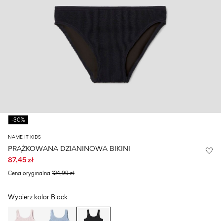
Size
school
play
0-
6–
27-
6–
1½–
18
14
35
14
8
months
years
years
years
Zaloguj
się
Masz
pytania?
-30%
O
nas
NAME IT KIDS
Polska
PRĄŻKOWANA DZIANINOWA BIKINI
/
87,45 zł
polski
Cena oryginalna
124,99 zł
Wybierz kolor
Black