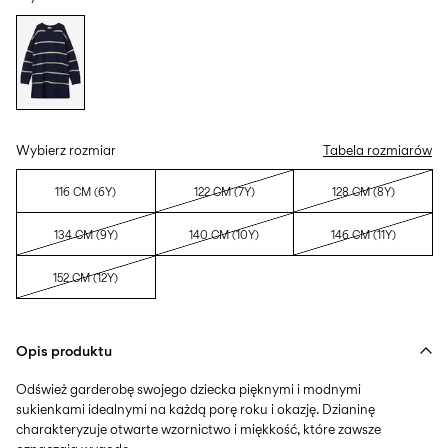
Wybierz rozmiar
Tabela rozmiarów
116 CM (6Y)
122 CM (7Y)
128 CM (8Y)
134 CM (9Y)
140 CM (10Y)
146 CM (11Y)
152 CM (12Y)
Opis produktu
Odśwież garderobę swojego dziecka pięknymi i modnymi
sukienkami idealnymi na każdą porę roku i okazję. Dzianinę
charakteryzuje otwarte wzornictwo i miękkość, które zawsze