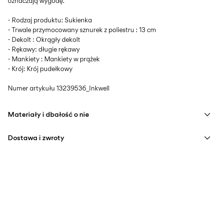
oznaczają wygodę.
- Rodzaj produktu: Sukienka
- Trwale przymocowany sznurek z poliestru : 13 cm
- Dekolt : Okrągły dekolt
- Rękawy: długie rękawy
- Mankiety : Mankiety w prążek
- Krój: Krój pudełkowy
Numer artykułu
13239536_Inkwell
Materiały i dbałość o nie
Dostawa i zwroty
Pranie w pralce w połowie załadowanej, krótki cykl wirowania
w 40°C
Home Delivery (INPOST)
9,90 zł
Nie wybielać
Darmowa od
199,00 zł
Nie suszyć w suszarce bębnowej
Niska temp. prasowania Maks. temp. 100°C