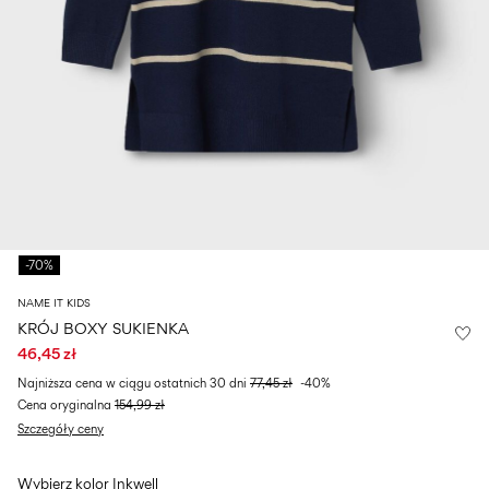
Size
school
play
0-
6–
27-
6–
1½–
18
14
35
14
8
months
years
years
years
Zaloguj
się
Masz
pytania?
-70%
O
nas
NAME IT KIDS
Polska
KRÓJ BOXY SUKIENKA
/
46,45 zł
polski
Najniższa cena w ciągu ostatnich 30 dni
77,45 zł
-40%
Cena oryginalna
154,99 zł
Szczegóły ceny
Wybierz kolor
Inkwell