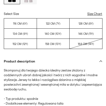
Select Size
Size Chart
116 CM (6Y)
122 CM (7Y)
128 CM (8Y)
134 CM (9Y)
140 CM (10Y)
146 CM (11Y)
152 CM (12Y)
158 CM (13Y)
164 CM (14Y)
Product description
Skomponuj dla twojego dziecka idealny zestaw złożony z
codziennych ubrań dobrej jakości i twórz z nich wygodne i modne
stylizacje. Jersey to lekka i rozciągliwa dzianina o miękkiej
powierzchni zewnętrznej i wewnętrznej miła w dotyku i zapewniająca
swobodę ruchu.
- Typ produktu: spodnie
- Dodatkowe elementy: Regulowana talia