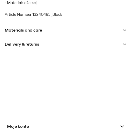
- Materiał: dżersej
Article Number
13240485_Black
Materials and care
Delivery & returns
Machine wash at max 40°C under gentle wash programme
Home Delivery (INPOST)
9,90 zł
Do not bleach
Free from
199,00 zł
Do not tumble dry
Iron on medium heat settings
Pick up at parcel shop or parcel locker (INPOST)
9,90 zł
Do not dry clean
Free from
199,00 zł
Line dry
Moje konto
Opcje dostawy