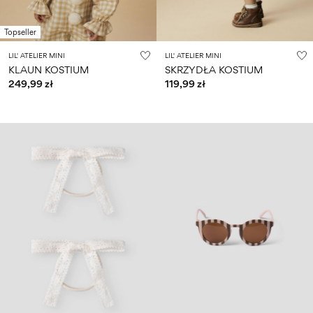
Size
school
play
0-
6–
27-
6–
1½–
18
14
35
Topseller
14
8
months
years
years
years
LIL' ATELIER MINI
LIL' ATELIER MINI
KLAUN KOSTIUM
SKRZYDŁA KOSTIUM
249,99 zł
119,99 zł
Zaloguj
się
Masz
pytania?
O
nas
Polska
/
polski