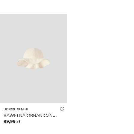
LIL' ATELIER MINI
B
AWEŁNA ORGANICZNA KAPELUSZ PRZECIWSŁONECZNY
99,99 zł