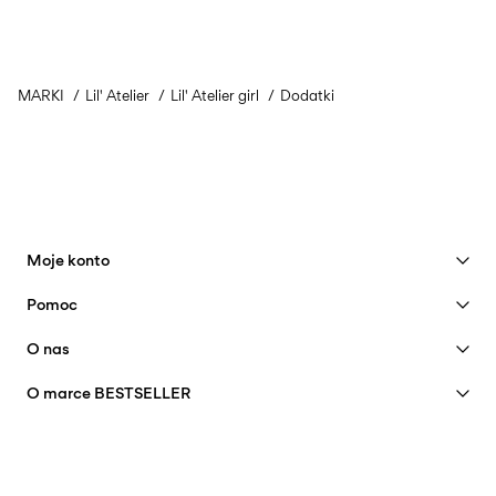
MARKI
Lil' Atelier
Lil' Atelier girl
Dodatki
Moje konto
Zobacz korzyści
Pomoc
Dołącz do klubu
Obsługa klienta
O nas
Moje konto
Tabela rozmiarów
Nasza historia
FAQ
O marce BESTSELLER
Śledź zamówienie
Insight
Praca I kariera
Znajdź sklep
Certyfikaty
Ekorozwój
Opcje dostawy
Polityka prywatności
Zwroty towarów i pieniędzy