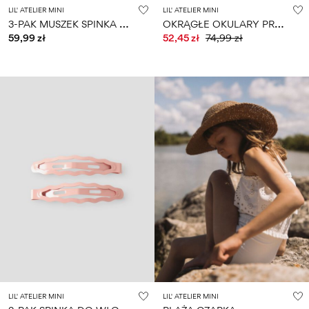
LIL' ATELIER MINI
LIL' ATELIER MINI
3
-PAK MUSZEK SPINKA DO WŁOSÓW
O
KRĄGŁE OKULARY PRZECIWSŁONECZNE
59,99 zł
52,45 zł
74,99 zł
LIL' ATELIER MINI
LIL' ATELIER MINI