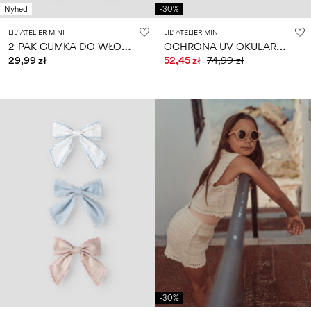
Nyhed
-30%
LIL' ATELIER MINI
LIL' ATELIER MINI
2
-PAK GUMKA DO WŁOSÓW
O
CHRONA UV OKULARY PRZECIWSŁONECZNE
29,99 zł
52,45 zł
74,99 zł
-30%