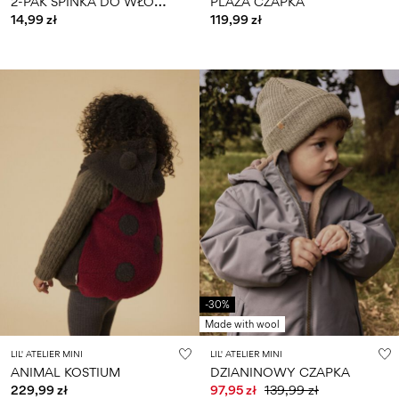
2
-PAK SPINKA DO WŁOSÓW
PLAŻA CZAPKA
14,99 zł
119,99 zł
-30%
Made with wool
LIL' ATELIER MINI
LIL' ATELIER MINI
ANIMAL KOSTIUM
DZIANINOWY CZAPKA
229,99 zł
97,95 zł
139,99 zł