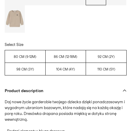
Select Size
80 CM (9-12M)
86 CM (12-18M)
92 CM (2Y)
98 CM (3Y)
104 CM (4Y)
110 CM (5Y)
Product description
Daj nowe życie garderobie twojego dziecka dzięki ponadczasowym i
wygodnym ubraniom bazowym, które nadają się na każdą okazję i
porę roku. Dresówka drapana posiada miękką w dotyku stronę
wewnątrzną.