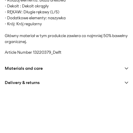
- Rodzaj elementu: bluza dresowa
- Dekolt : Dekolt okrągły
- RĘKAW: Długie rękawy (L/S)
- Dodatkowe elementy: naszywka
- Krój: Krój regularny
Główny materiał w tym produkcie zawiera co najmniej 50% bawełny
organicznej.
Article Number
13220379_Delft
Materials and care
Delivery & returns
Machine wash at max 40°C under gentle wash programme
Do not bleach
Home Delivery (INPOST)
9,90 zł
Do not tumble dry
Free from
199,00 zł
Iron on medium heat settings
Do not dry clean