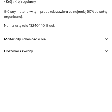
- Krój : Krój regularny
Główny materiał w tym produkcie zawiera co najmniej 50% bawełny
organicznej.
Numer artykułu
13240440_Black
Materiały i dbałość o nie
Dostawa i zwroty
Prać w pralce w temperaturze maks. 40°C na programie
delikatnego prania
Home Delivery (INPOST)
9,90 zł
Nie wybielać
Darmowa od
199,00 zł
Nie suszyć w suszarce bębnowej
Prasować w średniej temperaturze
Pick up at parcel shop or parcel locker (INPOST)
Nie czyścić na sucho
9,90 zł
Darmowa od
199,00 zł