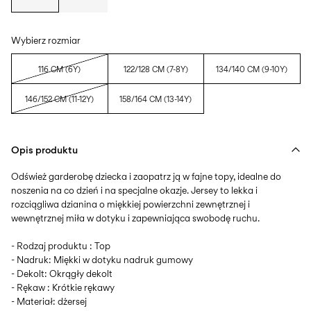
Wybierz rozmiar
116 CM (6Y)
122/128 CM (7-8Y)
134/140 CM (9-10Y)
146/152 CM (11-12Y)
158/164 CM (13-14Y)
Opis produktu
Odśwież garderobę dziecka i zaopatrz ją w fajne topy, idealne do
noszenia na co dzień i na specjalne okazje. Jersey to lekka i
rozciągliwa dzianina o miękkiej powierzchni zewnętrznej i
wewnętrznej miła w dotyku i zapewniająca swobodę ruchu.
- Rodzaj produktu : Top
- Nadruk: Miękki w dotyku nadruk gumowy
- Dekolt: Okrągły dekolt
- Rękaw : Krótkie rękawy
- Materiał: dżersej