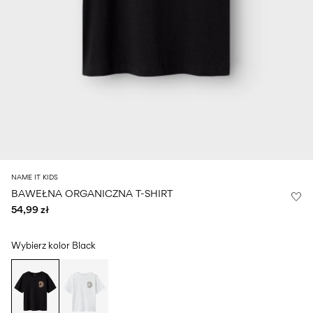
Size
school
play
0-
6–
27-
6–
1½–
18
14
35
14
8
months
years
years
years
Zaloguj
się
Masz
pytania?
O
NAME IT KIDS
nas
BAWEŁNA ORGANICZNA T-SHIRT
54,99 zł
Polska
/
polski
Wybierz kolor
Black