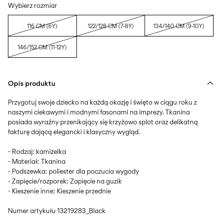
Wybierz rozmiar
116 CM (6Y)
122/128 CM (7-8Y)
134/140 CM (9-10Y)
146/152 CM (11-12Y)
Opis produktu
Przygotuj swoje dziecko na każdą okazję i święto w ciągu roku z
naszymi ciekawymi i modnymi fasonami na imprezy. Tkanina
posiada wyraźny przenikający się krzyżowo splot oraz delikatną
fakturę dającą elegancki i klasyczny wygląd.
- Rodzaj: kamizelka
- Materiał: Tkanina
- Podszewka: poliester dla poczucia wygody
- Zapięcie/rozporek: Zapięcie na guzik
- Kieszenie inne: Kieszenie przednie
Numer artykułu
13219283_Black