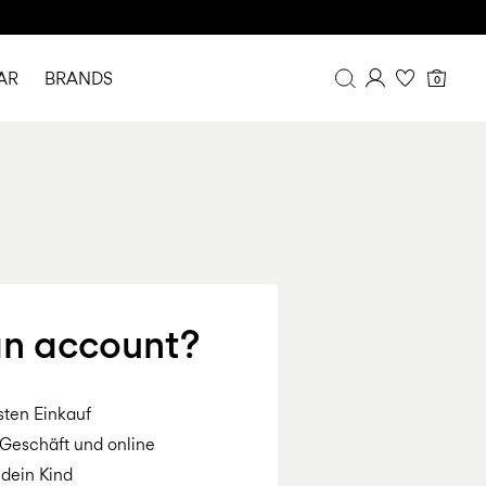
AR
BRANDS
0
Overview
Purchases
Profile
Wishlist
FAQ
SIGN OUT
an account?
sten Einkauf
Geschäft und online
dein Kind