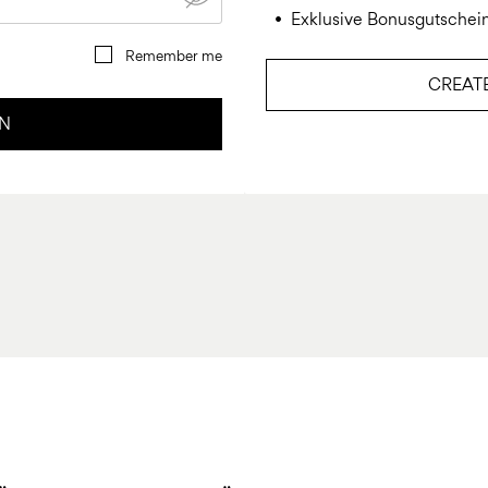
Exklusive Bonusgutsche
Remember me
CREAT
IN