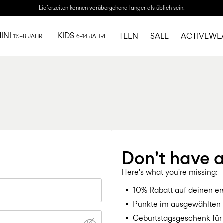
Lieferzeiten können vorübergehend länger als üblich sein.
INI
KIDS
TEEN
SALE
ACTIVEWE
1½–8 JAHRE
6–14 JAHRE
Don't have 
Here's what you're missing:
10% Rabatt auf deinen er
Punkte im ausgewählten 
Geburtstagsgeschenk für 