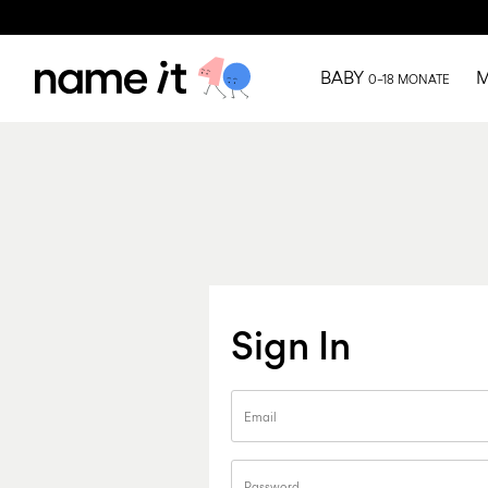
BABY
M
0–18 MONATE
Sign In
Email
Password